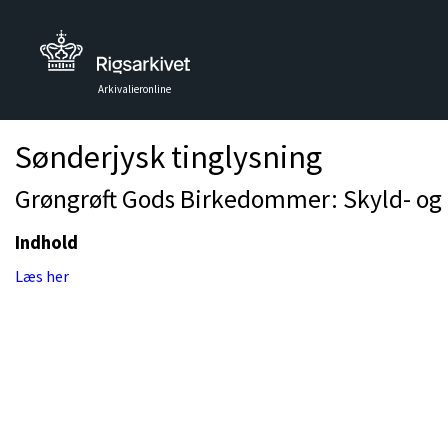
Arkivalieronline
Sønderjysk tinglysning
Grøngrøft Gods Birkedommer: Skyld- og p
Indhold
Læs her