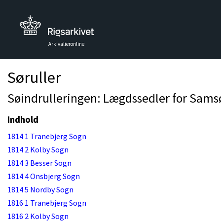
Arkivalieronline
Søruller
Søindrulleringen: Lægdssedler for Samsø
Indhold
1814 1 Tranebjerg Sogn
1814 2 Kolby Sogn
1814 3 Besser Sogn
1814 4 Onsbjerg Sogn
1814 5 Nordby Sogn
1816 1 Tranebjerg Sogn
1816 2 Kolby Sogn