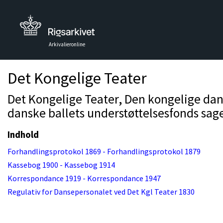
Arkivalieronline
Det Kongelige Teater
Det Kongelige Teater, Den kongelige dan
danske ballets understøttelsesfonds sage
Indhold
Forhandlingsprotokol 1869 - Forhandlingsprotokol 1879
Kassebog 1900 - Kassebog 1914
Korrespondance 1919 - Korrespondance 1947
Regulativ for Dansepersonalet ved Det Kgl Teater 1830