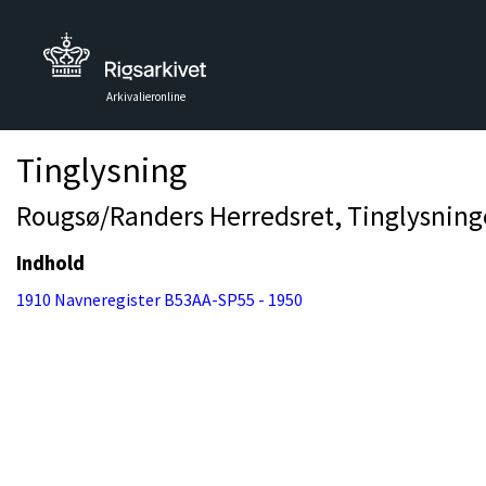
Arkivalieronline
Tinglysning
Rougsø/Randers Herredsret, Tinglysningen
Indhold
1910 Navneregister B53AA-SP55 - 1950