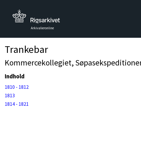
Arkivalieronline
Trankebar
Kommercekollegiet, Søpasekspeditionen: 
Indhold
1810 - 1812
1813
1814 - 1821