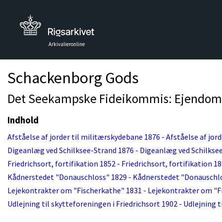
Arkivalieronline
Schackenborg Gods
Det Seekampske Fideikommis: Ejendomss
Indhold
Afståelse af jorder til militærskydebane 1876 - Afståelse af jor
Digeanlæg ved Schilksee-Strand 1876 - Digeanlæg ved Schilkse
Friedrichsort, fortifikation 1852 - Friedrichsort, fortifikation 1
Kådnerstedet "Donauschloss" 1829 - Kådnerstedet "Donauschl
Lejekontrakter om "Fischerkathe" 1831 - Lejekontrakter om "F
Udlejning til skytteforeningen i Friedrichsort 1902 - Udlejning t