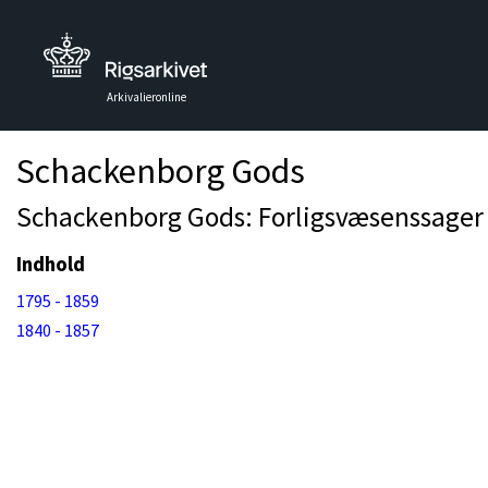
Arkivalieronline
Schackenborg Gods
Schackenborg Gods: Forligsvæsenssager 
Indhold
1795 - 1859
1840 - 1857