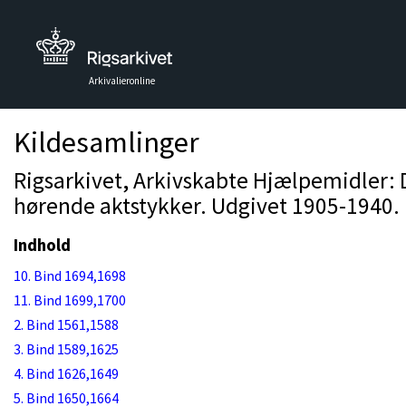
Arkivalieronline
Kildesamlinger
Rigsarkivet, Arkivskabte Hjælpemidler:
hørende aktstykker. Udgivet 1905-1940. 
Indhold
10. Bind 1694,1698
11. Bind 1699,1700
2. Bind 1561,1588
3. Bind 1589,1625
4. Bind 1626,1649
5. Bind 1650,1664