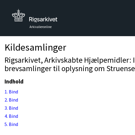
Arkivalieronline
Kildesamlinger
Rigsarkivet, Arkivskabte Hjælpemidler: 
brevsamlinger til oplysning om Struens
Indhold
1. Bind
2. Bind
3. Bind
4. Bind
5. Bind