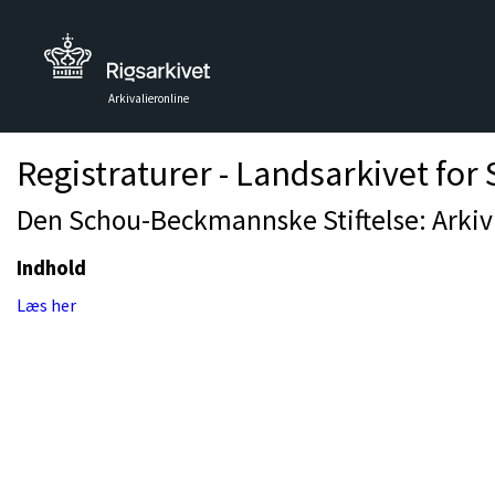
Arkivalieronline
Registraturer - Landsarkivet for
Den Schou-Beckmannske Stiftelse: Arkivr
Indhold
Læs her