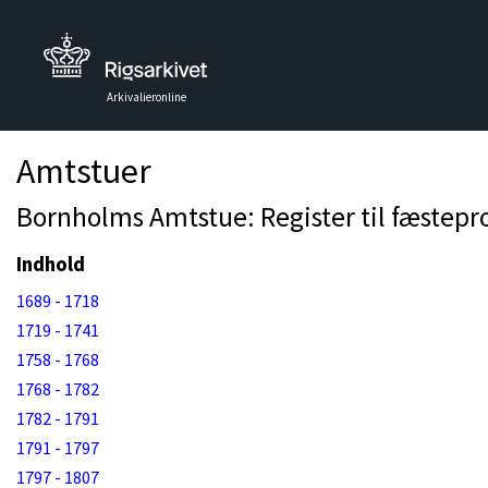
Arkivalieronline
Amtstuer
Bornholms Amtstue: Register til fæstepro
Indhold
1689 - 1718
1719 - 1741
1758 - 1768
1768 - 1782
1782 - 1791
1791 - 1797
1797 - 1807