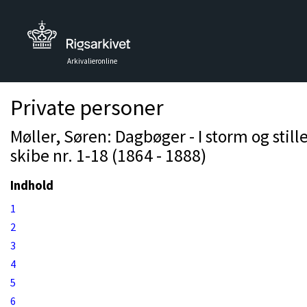
Arkivalieronline
Private personer
Møller, Søren: Dagbøger - I storm og stil
skibe nr. 1-18 (1864 - 1888)
Indhold
1
2
3
4
5
6