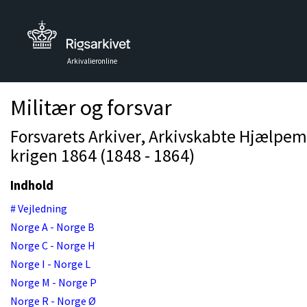
Arkivalieronline
Militær og forsvar
Forsvarets Arkiver, Arkivskabte Hjælpemi
krigen 1864 (1848 - 1864)
Indhold
# Vejledning
Norge A - Norge B
Norge C - Norge H
Norge I - Norge L
Norge M - Norge P
Norge R - Norge Ø