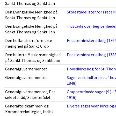
Sankt Thomas og Sankt Jan
Den Evangeliske Menighed på
Stolestadelister for Frederi
Sankt Thomas og Sankt Jan
Den Evangeliske Menighed på
Tidstavle over begivenheder
Sankt Thomas og Sankt Jan
Den hollandsk-reformerte
Enesteministerialbog (1764
menighed på Sankt Croix
Den Kulørte Missionsmenighed
Enesteministerialbog (1788
på Sankt Thomas og Sankt Jan
Generalguvernementet
Hovedkirkebog for St. Thoma
Generalguvernementet
Sager vedr. indførelse af h
1848)
Generalguvernementet, Det
Gruppeordnede sager (9.) - S
sekrete råd/ Sekreterådet
1916)
Generaltoldkammer- og
Diverse sager vedr. kirke og
Kommercekollegiet, Indisk