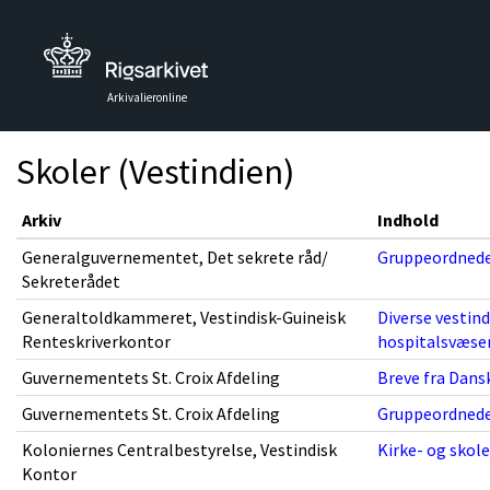
Arkivalieronline
Skoler (Vestindien)
Arkiv
Indhold
Generalguvernementet, Det sekrete råd/
Gruppeordnede s
Sekreterådet
Generaltoldkammeret, Vestindisk-Guineisk
Diverse vestind
Renteskriverkontor
hospitalsvæsen
Guvernementets St. Croix Afdeling
Breve fra Dansk
Guvernementets St. Croix Afdeling
Gruppeordnede s
Koloniernes Centralbestyrelse, Vestindisk
Kirke- og skol
Kontor