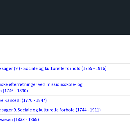
ager (9.) - Sociale og kulturelle forhold (1755 - 1916)
iske efterretninger ved. missionsskole- og
 (1746 - 1830)
e Kancelli (1770 - 1847)
ager 9. Sociale og kulturelle forhold (1744 - 1911)
evæsen (1833 - 1865)