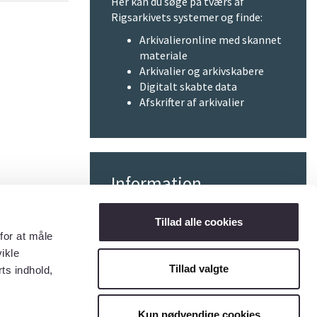
Her kan du søge på tværs af
Rigsarkivets systemer og finde:
Arkivalieronline med skannet
materiale
Arkivalier og arkivskabere
Digitalt skabte data
Afskrifter af arkivalier
Information
Privatlivspolitik
Tillad alle cookies
for at måle
Cookiepolitik
ikle
Tilgængelighedserklæring
Tillad valgte
ts indhold,
Kun nødvendige cookies