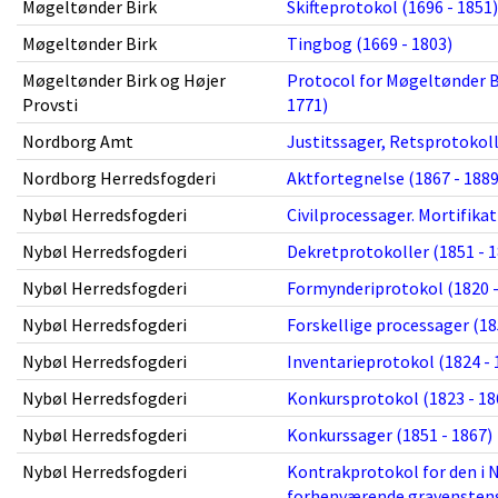
Møgeltønder Birk
Skifteprotokol (1696 - 1851)
Møgeltønder Birk
Tingbog (1669 - 1803)
Møgeltønder Birk og Højer
Protocol for Møgeltønder B
Provsti
1771)
Nordborg Amt
Justitssager, Retsprotokoll
Nordborg Herredsfogderi
Aktfortegnelse (1867 - 1889
Nybøl Herredsfogderi
Civilprocessager. Mortifika
Nybøl Herredsfogderi
Dekretprotokoller (1851 - 1
Nybøl Herredsfogderi
Formynderiprotokol (1820 -
Nybøl Herredsfogderi
Forskellige processager (18
Nybøl Herredsfogderi
Inventarieprotokol (1824 - 
Nybøl Herredsfogderi
Konkursprotokol (1823 - 18
Nybøl Herredsfogderi
Konkurssager (1851 - 1867)
Nybøl Herredsfogderi
Kontrakprotokol for den i 
forhenværende gravenstensk