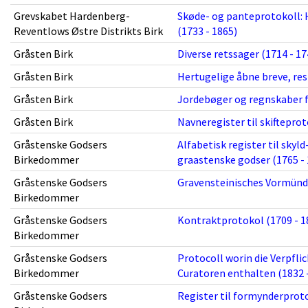
Grevskabet Hardenberg-
Skøde- og panteprotokoll:
Reventlows Østre Distrikts Birk
(1733 - 1865)
Gråsten Birk
Diverse retssager (1714 - 17
Gråsten Birk
Hertugelige åbne breve, res
Gråsten Birk
Jordebøger og regnskaber f
Gråsten Birk
Navneregister til skiftepro
Gråstenske Godsers
Alfabetisk register til skyl
Birkedommer
graastenske godser (1765 - 
Gråstenske Godsers
Gravensteinisches Vormünde
Birkedommer
Gråstenske Godsers
Kontraktprotokol (1709 - 1
Birkedommer
Gråstenske Godsers
Protocoll worin die Verpfl
Birkedommer
Curatoren enthalten (1832 
Gråstenske Godsers
Register til formynderproto