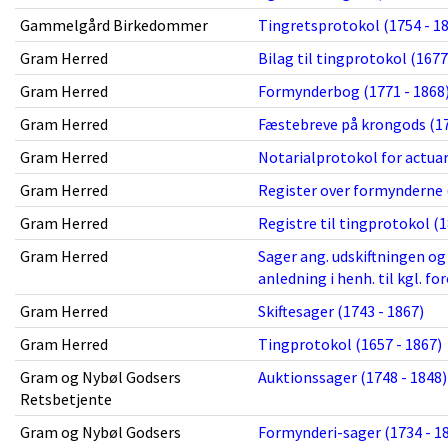
Gammelgård Birkedommer
Tingretsprotokol (1754 - 1
Gram Herred
Bilag til tingprotokol (1677
Gram Herred
Formynderbog (1771 - 1868
Gram Herred
Fæstebreve på krongods (17
Gram Herred
Notarialprotokol for actuar
Gram Herred
Register over formynderne 
Gram Herred
Registre til tingprotokol (1
Gram Herred
Sager ang. udskiftningen og 
anledning i henh. til kgl. fo
Gram Herred
Skiftesager (1743 - 1867)
Gram Herred
Tingprotokol (1657 - 1867)
Gram og Nybøl Godsers
Auktionssager (1748 - 1848)
Retsbetjente
Gram og Nybøl Godsers
Formynderi-sager (1734 - 1