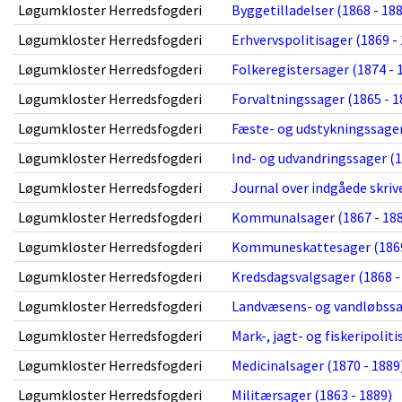
Løgumkloster Herredsfogderi
Byggetilladelser (1868 - 18
Løgumkloster Herredsfogderi
Erhvervspolitisager (1869 -
Løgumkloster Herredsfogderi
Folkeregistersager (1874 - 
Løgumkloster Herredsfogderi
Forvaltningssager (1865 - 1
Løgumkloster Herredsfogderi
Fæste- og udstykningssager
Løgumkloster Herredsfogderi
Ind- og udvandringssager (1
Løgumkloster Herredsfogderi
Journal over indgåede skrive
Løgumkloster Herredsfogderi
Kommunalsager (1867 - 188
Løgumkloster Herredsfogderi
Kommuneskattesager (1869
Løgumkloster Herredsfogderi
Kredsdagsvalgsager (1868 -
Løgumkloster Herredsfogderi
Landvæsens- og vandløbssag
Løgumkloster Herredsfogderi
Mark-, jagt- og fiskeripoliti
Løgumkloster Herredsfogderi
Medicinalsager (1870 - 1889
Løgumkloster Herredsfogderi
Militærsager (1863 - 1889)