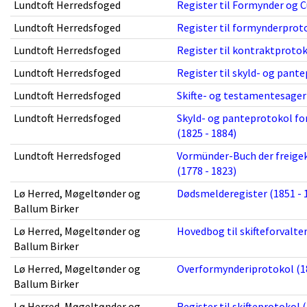
Lundtoft Herredsfoged
Register til Formynder og C
Lundtoft Herredsfoged
Register til formynderproto
Lundtoft Herredsfoged
Register til kontraktprotok
Lundtoft Herredsfoged
Register til skyld- og pante
Lundtoft Herredsfoged
Skifte- og testamentesager 
Lundtoft Herredsfoged
Skyld- og panteprotokol for
(1825 - 1884)
Lundtoft Herredsfoged
Vormünder-Buch der freigek
(1778 - 1823)
Lø Herred, Møgeltønder og
Dødsmelderegister (1851 - 
Ballum Birker
Lø Herred, Møgeltønder og
Hovedbog til skifteforvalter
Ballum Birker
Lø Herred, Møgeltønder og
Overformynderiprotokol (18
Ballum Birker
Lø Herred, Møgeltønder og
Register til skifteprotokol 