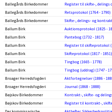
Ballegårds Birkedommer
Register til skifte-, deling
Ballegårds Birkedommer
Retsprotokol (1764 - 1790)
Ballegårds Birkedommer
Skifte-, delings- og kontrak
Ballum Birk
Auktionsprotokol (1825 - 1
Ballum Birk
Pantebog (1732 - 1817)
Ballum Birk
Register til skifteprotokol 
Ballum Birk
Skifteprotokol (1817 - 1851)
Ballum Birk
Tingbog (1665 - 1778)
Ballum Birk
Tingbog (uddrag) (1747 - 17
Broager Herredsfogderi
Aktfortegnelser (1886 - 188
Broager Herredsfogderi
Journal (1868 - 1888)
Bøjskov Birkedommer
Kontrakt-, skifte- og deling
Bøjskov Birkedommer
Register til kontrakt-, skif
Der kommissarische
Akthefter, Sikkerhedspolitia