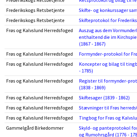
Frederikskogs Retsbetjente
Retsprotokol og bilag til r
Frederikskogs Retsbetjente
Skifte- og konkurssager samt
Frederikskogs Retsbetjente
Skifteprotokol for Frederik
Frøs og Kalvslund Herredsfoged
Auszug aus dem Vormunderb
enthaltend die im Kirchspi
(1867 - 1867)
Frøs og Kalvslund Herredsfoged
Formynder-protokol for Frøs
Frøs og Kalvslund Herredsfoged
Koncepter og bilag til ting
- 1785)
Frøs og Kalvslund Herredsfoged
Register til formynder-prot
(1838 - 1869)
Frøs og Kalvslund Herredsfoged
Skiftesager (1839 - 1862)
Frøs og Kalvslund Herredsfoged
Stævninger til Frøs herreds
Frøs og Kalvslund Herredsfoged
Tingbog for Frøs og Kalvslu
Gammelgård Birkedommer
Skyld- og panteprotokol fo
og Rumohrsgård (1776 - 17