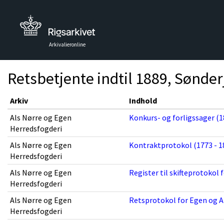
Arkivalieronline
Retsbetjente indtil 1889, Sønder
Arkiv
Indhold
Als Nørre og Egen
Konkurs- og forligssager (1
Herredsfogderi
Als Nørre og Egen
Kontraktprotokol (1773 - 1
Herredsfogderi
Als Nørre og Egen
Register til skifteprotokol 
Herredsfogderi
Als Nørre og Egen
Retsprotokol for Egen og Al
Herredsfogderi