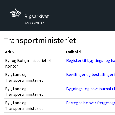
Arkivalieronline
Transportministeriet
Arkiv
Indhold
By- og Boligministeriet, 4.
Register til bygnings- og ha
Kontor
By-, Land og
Bevillinger og bestallinger 
Transportministeriet
By-, Land og
Bygnings- og havejournal (1
Transportministeriet
By-, Land og
Fortegnelse over færgesage
Transportministeriet