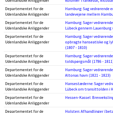
Udenlandske Anliggender
kolonier Trankebar, Nicoba
Departementet for de
Hamburg: Sag vedrørende en
Udenlandske Anliggender
landevejene mellem Hambur
Departementet for de
Hamburg: Sager vedrørende 
Udenlandske Anliggender
Lübeck gennem Lauenburg (
Departementet for de
Hamburg: Sager vedrørende e
Udenlandske Anliggender
opbragte hanseatiske og ly
(1807 - 1810)
Departementet for de
Hamburg: Sager vedrørend
Udenlandske Anliggender
toldspørgsmål (1786 - 1811
Departementet for de
Hamburg: Sager vedrørende 
Udenlandske Anliggender
Altonas havn (1821 - 1823)
Departementet for de
Hansestæderne: Sager vedr
Udenlandske Anliggender
Lübeck om transittolden i H
Departementet for de
Hessen-Kassel: Brevvekslin
Udenlandske Anliggender
Departementet for de
Holsten: Afhandlinger (bet