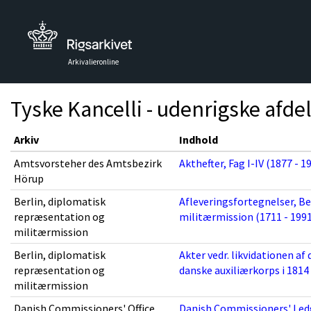
Arkivalieronline
Tyske Kancelli - udenrigske afde
Arkiv
Indhold
Amtsvorsteher des Amtsbezirk
Akthefter, Fag I-IV (1877 - 1
Hörup
Berlin, diplomatisk
Afleveringsfortegnelser, B
repræsentation og
militærmission (1711 - 1991
militærmission
Berlin, diplomatisk
Akter vedr. likvidationen af 
repræsentation og
danske auxiliærkorps i 1814 
militærmission
Danish Commissioners' Office,
Danish Commissioners' Ledg