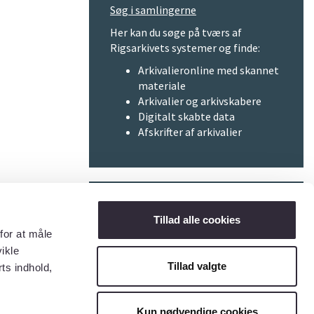
Søg i samlingerne
Her kan du søge på tværs af
Rigsarkivets systemer og finde:
Arkivalieronline med skannet
materiale
Arkivalier og arkivskabere
Digitalt skabte data
Afskrifter af arkivalier
Information
Tillad alle cookies
for at måle
Privatlivspolitik
ikle
Cookiepolitik
Tillad valgte
ts indhold,
Tilgængelighedserklæring
Kun nødvendige cookies