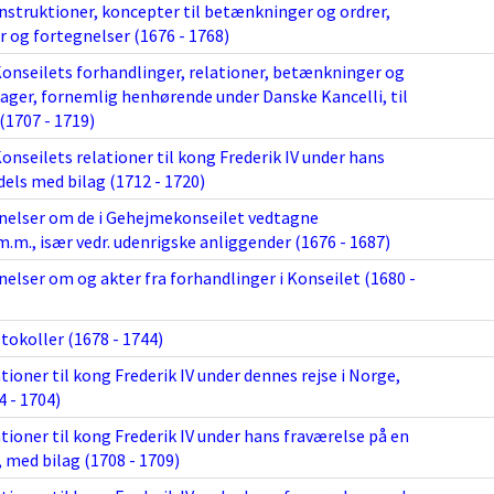
instruktioner, koncepter til betænkninger og ordrer,
r og fortegnelser (1676 - 1768)
Konseilets forhandlinger, relationer, betænkninger og
sager, fornemlig henhørende under Danske Kancelli, til
(1707 - 1719)
onseilets relationer til kong Frederik IV under hans
 dels med bilag (1712 - 1720)
elser om de i Gehejmekonseilet vedtagne
.m., især vedr. udenrigske anliggender (1676 - 1687)
lser om og akter fra forhandlinger i Konseilet (1680 -
okoller (1678 - 1744)
tioner til kong Frederik IV under dennes rejse i Norge,
4 - 1704)
tioner til kong Frederik IV under hans fraværelse på en
n, med bilag (1708 - 1709)