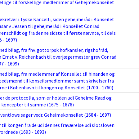
kellige til forskellige medlemmer af Gehejmekonseilet
ekretær i Tyske Kancelli, siden gehejmeråd i Konseilet
ar v. Jessen til gehejmeråd i Konseilet Conrad
enschildt og fra denne sidste til førstenævnte, til dels
5 - 1697)
 med bilag, fra fhv. gottorpsk hofkansler, rigshofråd,
n Ernst v. Reichenbach til overjægermester grev Conrad
7 - 1699)
 med bilag, fra medlemmer af Konseilet til hinanden og
bedsmænd til konseilsmedlemmer samt skrivelser fra
 i København til kongen og Konseilet (1700 - 1760)
er de protocolla, som er holden udi Geheime Raad og
 koncepter til samme (1675 - 1676)
ventlows sager vedr. Geheimekonseilet (1684 - 1697)
til kongen fra de udi dennes fraværelse udi slotsloven
rordnede (1693 - 1693)