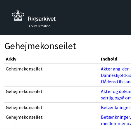
Arkivalieronline
Gehejmekonseilet
Arkiv
Indhold
Gehejmekonseilet
Akter ang. den 
Danneskjold-Sa
flådens tilstan
Gehejmekonseilet
Akter og dokume
særlig også om
Gehejmekonseilet
Betænkninger af
Gehejmekonseilet
Betænkninger, 
medlemmer o.a.