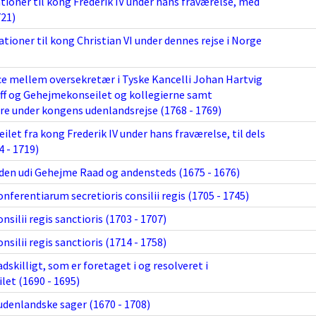
tioner til kong Frederik IV under hans fraværelse, med
721)
ationer til kong Christian VI under dennes rejse i Norge
 mellem oversekretær i Tyske Kancelli Johan Hartvig
ff og Gehejmekonseilet og kollegierne samt
dre under kongens udenlandsrejse (1768 - 1769)
eilet fra kong Frederik IV under hans fraværelse, til dels
4 - 1719)
den udi Gehejme Raad og andensteds (1675 - 1676)
ferentiarum secretioris consilii regis (1705 - 1745)
silii regis sanctioris (1703 - 1707)
silii regis sanctioris (1714 - 1758)
dskilligt, som er foretaget i og resolveret i
et (1690 - 1695)
udenlandske sager (1670 - 1708)