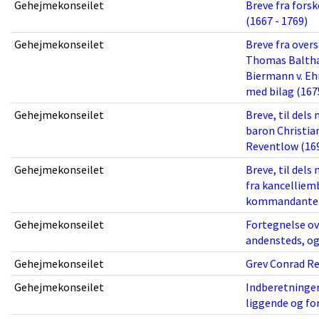
Gehejmekonseilet
Breve fra fors
(1667 - 1769)
Gehejmekonseilet
Breve fra overs
Thomas Balthas
Biermann v. Ehr
med bilag (167
Gehejmekonseilet
Breve, til dels
baron Christia
Reventlow (169
Gehejmekonseilet
Breve, til dels
fra kancelliem
kommandanterne
Gehejmekonseilet
Fortegnelse ov
andensteds, og
Gehejmekonseilet
Grev Conrad Re
Gehejmekonseilet
Indberetninger 
liggende og fo