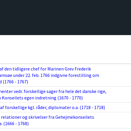
af den tidligere chef for Marinen Grev Frederik
msøe under 22. feb. 1766 indgivne forestilling om
d (1766 - 1767)
nter vedr. forskellige sager fra hele det danske rige,
 Konseilets egen indretning (1670 - 1770)
 forskellige kgl. råder, diplomater o.a. (1718 - 1718)
relationer og skrivelser fra Gehejmekonseilets
 (1666 - 1768)