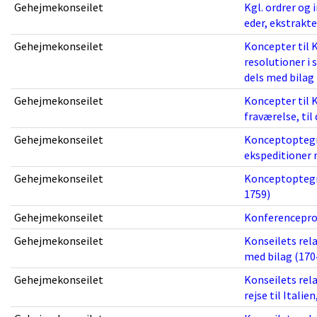
Gehejmekonseilet
Kgl. ordrer og 
eder, ekstrakte
Gehejmekonseilet
Koncepter til 
resolutioner i 
dels med bilag 
Gehejmekonseilet
Koncepter til K
fraværelse, til
Gehejmekonseilet
Konceptoptegn
ekspeditioner m
Gehejmekonseilet
Konceptoptegne
1759)
Gehejmekonseilet
Konferenceprot
Gehejmekonseilet
Konseilets rela
med bilag (170
Gehejmekonseilet
Konseilets rela
rejse til Italie