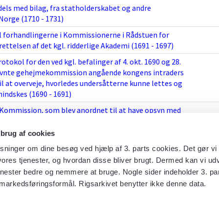
 dels med bilag, fra statholderskabet og andre
Norge (1710 - 1731)
 forhandlingerne i Kommissionerne i Rådstuen for
ettelsen af det kgl. ridderlige Akademi (1691 - 1697)
tokol for den ved kgl. befalinger af 4. okt. 1690 og 28.
ævnte gehejmekommission angående kongens intraders
il at overveje, hvorledes undersåtterne kunne lettes og
mindskes (1690 - 1691)
 Kommission, som blev anordnet til at have opsyn med
gens fravær (1700 - 1700)
 brug af cookies
 indkomne supplikker med Kammerkollegiets
m udi rådstuen for slottet er foretagne (1691 - 1691)
sninger om dine besøg ved hjælp af 3. parts cookies. Det gør vi 
ores tjenester, og hvordan disse bliver brugt. Dermed kan vi udv
Kommissionerne i Rådstuen for Slottet (1690 - 1705)
enester bedre og nemmere at bruge. Nogle sider indeholder 3. par
rotokol over indkomne supplikker (1691 - 1691)
 markedsføringsformål. Rigsarkivet benytter ikke denne data.
rotokol over Kommissionerne i Rådstuen for Slottet