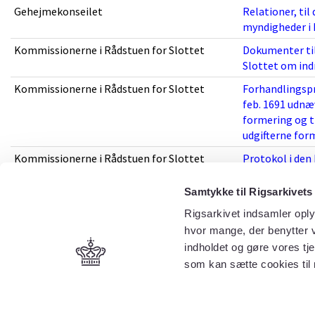
Gehejmekonseilet
Relationer, til
myndigheder i 
Kommissionerne i Rådstuen for Slottet
Dokumenter til
Slottet om indr
Kommissionerne i Rådstuen for Slottet
Forhandlingspro
feb. 1691 udn
formering og t
udgifterne for
Kommissionerne i Rådstuen for Slottet
Protokol i den
alle ting i kon
Samtykke til Rigsarkivets
Kommissionerne i Rådstuen for Slottet
Protokol over
erklæringer, so
Rigsarkivet indsamler oply
hvor mange, der benytter v
Kommissionerne i Rådstuen for Slottet
Protokol over 
indholdet og gøre vores tj
Kommissionerne i Rådstuen for Slottet
Register til p
som kan sætte cookies til
Kommissionerne i Rådstuen for Slottet
Register til p
(1690 - 1705)