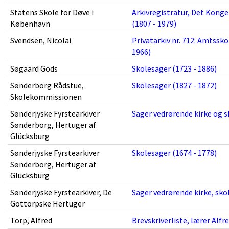
Statens Skole for Døve i
Arkivregistratur, Det Kong
København
(1807 - 1979)
Svendsen, Nicolai
Privatarkiv nr. 712: Amtssk
1966)
Søgaard Gods
Skolesager (1723 - 1886)
Sønderborg Rådstue,
Skolesager (1827 - 1872)
Skolekommissionen
Sønderjyske Fyrstearkiver
Sager vedrørende kirke og s
Sønderborg, Hertuger af
Glücksburg
Sønderjyske Fyrstearkiver
Skolesager (1674 - 1778)
Sønderborg, Hertuger af
Glücksburg
Sønderjyske Fyrstearkiver, De
Sager vedrørende kirke, sko
Gottorpske Hertuger
Torp, Alfred
Brevskriverliste, lærer Alfr