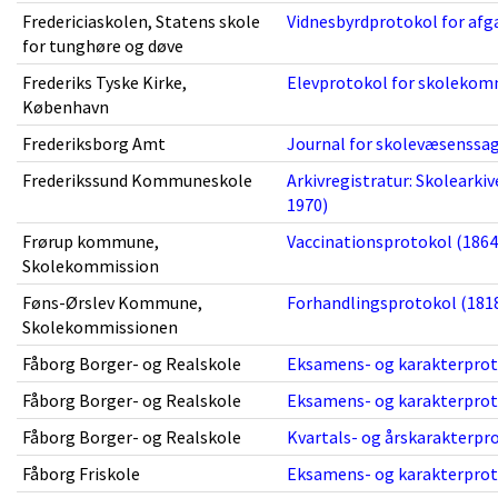
Fredericiaskolen, Statens skole
Vidnesbyrdprotokol for afg
for tunghøre og døve
Frederiks Tyske Kirke,
Elevprotokol for skolekomm
København
Frederiksborg Amt
Journal for skolevæsenssag
Frederikssund Kommuneskole
Arkivregistratur: Skolearki
1970)
Frørup kommune,
Vaccinationsprotokol (1864 
Skolekommission
Føns-Ørslev Kommune,
Forhandlingsprotokol (1818
Skolekommissionen
Fåborg Borger- og Realskole
Eksamens- og karakterproto
Fåborg Borger- og Realskole
Eksamens- og karakterproto
Fåborg Borger- og Realskole
Kvartals- og årskarakterpro
Fåborg Friskole
Eksamens- og karakterproto