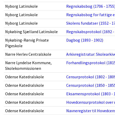
Nyborg Latinskole
Regnskabsbog (1706 - 1755
Nyborg Latinskole
Regnskabsbog for fattige el
Nyborg Latinskole
Skolens fundatser (1552 - 1
Nykøbing Sjælland Latinskole
Regnskabsprotokol (1692 -
Nykøbing-Rørvig Private
Dagbog (1893 - 1902)
Pigeskole
Nørre Herlev Centralskole
Arkivregistratur: Skolearki
Nørre Lyndelse Kommune,
Forhandlingsprotokol (1815
Skolekommissionen
Odense Katedralskole
Censurprotokol (1802 - 180
Odense Katedralskole
Censurprotokol (1850 - 185
Odense Katedralskole
Eksamensprotokol (1803 - 
Odense Katedralskole
Hovedcensurprotokol over d
Odense Katedralskole
Navneregister til Hovedcens