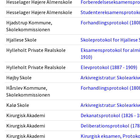
Hesselager Højere Almenskole
Forberedelseseksamensprot
Hesselager Højere Almenskole
Studentereksamensprotokol
Hjadstrup Kommune,
Forhandlingsprotokol (1808
Skolekommissionen
Hjallese Skole
Skoleprotokol for Hjallese 
Hylleholt Private Realskole
Eksamensprotokol for almi
1910)
Hylleholt Private Realskole
Elevprotokol (1887 - 1909)
Højby Skole
Arkivregistratur: Skolearki
Hårslev Kommune,
Forhandlingsprotokol (1808
Skolekommissionen
Kalø Skole
Arkivregistratur: Skoleark
Kirurgisk Akademi
Dekanatsprotokol (1826 - 1
Kirurgisk Akademi
Deliberationsprotokol (1785
Kirurgisk Akademi
Kirurgisk eksamen, Protoko