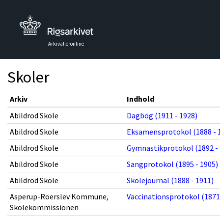
Arkivalieronline
Skoler
Arkiv
Indhold
Abildrod Skole
Dagbog (1911 - 1928)
Abildrod Skole
Eksamensprotokol (1888 - 
Abildrod Skole
Gymnastikprotokol (1892 - 
Abildrod Skole
Sangprotokol (1895 - 1905)
Abildrod Skole
Skolejournal (1888 - 1911)
Asperup-Roerslev Kommune,
Vaccinationsprotokol (1871 
Skolekommissionen