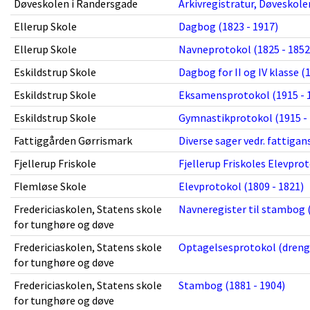
Døveskolen i Randersgade
Arkivregistratur, Døveskole
Ellerup Skole
Dagbog (1823 - 1917)
Ellerup Skole
Navneprotokol (1825 - 1852
Eskildstrup Skole
Dagbog for II og IV klasse (
Eskildstrup Skole
Eksamensprotokol (1915 - 
Eskildstrup Skole
Gymnastikprotokol (1915 - 
Fattiggården Gørrismark
Diverse sager vedr. fattigan
Fjellerup Friskole
Fjellerup Friskoles Elevprot
Flemløse Skole
Elevprotokol (1809 - 1821)
Fredericiaskolen, Statens skole
Navneregister til stambog (
for tunghøre og døve
Fredericiaskolen, Statens skole
Optagelsesprotokol (drenge
for tunghøre og døve
Fredericiaskolen, Statens skole
Stambog (1881 - 1904)
for tunghøre og døve