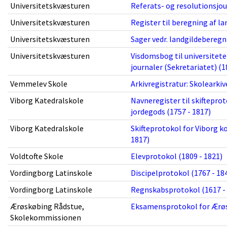
Universitetskvæsturen
Referats- og resolutionsjou
Universitetskvæsturen
Register til beregning af la
Universitetskvæsturen
Sager vedr. landgildeberegn
Universitetskvæsturen
Visdomsbog til universitet
journaler (Sekretariatet) (1
Vemmelev Skole
Arkivregistratur: Skolearki
Viborg Katedralskole
Navneregister til skiftepro
jordegods (1757 - 1817)
Viborg Katedralskole
Skifteprotokol for Viborg k
1817)
Voldtofte Skole
Elevprotokol (1809 - 1821)
Vordingborg Latinskole
Discipelprotokol (1767 - 18
Vordingborg Latinskole
Regnskabsprotokol (1617 -
Ærøskøbing Rådstue,
Eksamensprotokol for Ærøs
Skolekommissionen