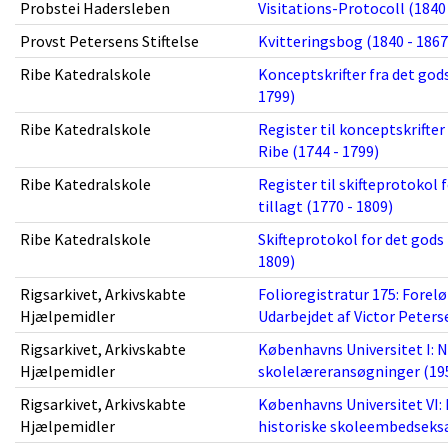
Probstei Hadersleben
Visitations-Protocoll (1840 
Provst Petersens Stiftelse
Kvitteringsbog (1840 - 1867
Ribe Katedralskole
Konceptskrifter fra det gods,
1799)
Ribe Katedralskole
Register til konceptskrifter 
Ribe (1744 - 1799)
Ribe Katedralskole
Register til skifteprotokol
tillagt (1770 - 1809)
Ribe Katedralskole
Skifteprotokol for det gods
1809)
Rigsarkivet, Arkivskabte
Folioregistratur 175: Forelø
Hjælpemidler
Udarbejdet af Victor Peters
Rigsarkivet, Arkivskabte
Københavns Universitet I: N
Hjælpemidler
skolelæreransøgninger (195
Rigsarkivet, Arkivskabte
Københavns Universitet VI: 
Hjælpemidler
historiske skoleembedseksa