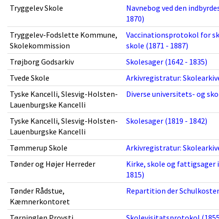
Tryggelev Skole
Navnebog ved den indbyrdes 
1870)
Tryggelev-Fodslette Kommune,
Vaccinationsprotokol for sk
Skolekommission
skole (1871 - 1887)
Trøjborg Godsarkiv
Skolesager (1642 - 1835)
Tvede Skole
Arkivregistratur: Skoleark
Tyske Kancelli, Slesvig-Holsten-
Diverse universitets- og sko
Lauenburgske Kancelli
Tyske Kancelli, Slesvig-Holsten-
Skolesager (1819 - 1842)
Lauenburgske Kancelli
Tømmerup Skole
Arkivregistratur: Skoleark
Tønder og Højer Herreder
Kirke, skole og fattigsager i
1815)
Tønder Rådstue,
Repartition der Schulkosten
Kæmnerkontoret
Tørninglen Provsti
Skolevisitatsprotokol (1855