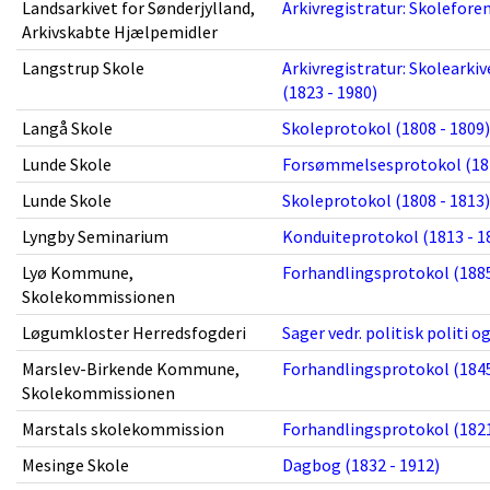
Landsarkivet for Sønderjylland,
Arkivregistratur: Skolefore
Arkivskabte Hjælpemidler
Langstrup Skole
Arkivregistratur: Skolear
(1823 - 1980)
Langå Skole
Skoleprotokol (1808 - 1809)
Lunde Skole
Forsømmelsesprotokol (184
Lunde Skole
Skoleprotokol (1808 - 1813)
Lyngby Seminarium
Konduiteprotokol (1813 - 1
Lyø Kommune,
Forhandlingsprotokol (1885
Skolekommissionen
Løgumkloster Herredsfogderi
Sager vedr. politisk politi 
Marslev-Birkende Kommune,
Forhandlingsprotokol (1845
Skolekommissionen
Marstals skolekommission
Forhandlingsprotokol (1821
Mesinge Skole
Dagbog (1832 - 1912)