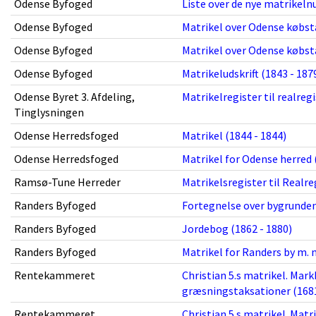
Odense Byfoged
Liste over de nye matrikeln
Odense Byfoged
Matrikel over Odense købst
Odense Byfoged
Matrikel over Odense købsta
Odense Byfoged
Matrikeludskrift (1843 - 187
Odense Byret 3. Afdeling,
Matrikelregister til realregi
Tinglysningen
Odense Herredsfoged
Matrikel (1844 - 1844)
Odense Herredsfoged
Matrikel for Odense herred 
Ramsø-Tune Herreder
Matrikelsregister til Realre
Randers Byfoged
Fortegnelse over bygrunden
Randers Byfoged
Jordebog (1862 - 1880)
Randers Byfoged
Matrikel for Randers by m. 
Rentekammeret
Christian 5.s matrikel. Mar
græsningstaksationer (1681
Rentekammeret
Christian 5.s matrikel. Matr