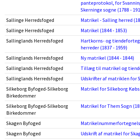
panteprotokol, for Svanning
Skerninge sogne (1788 - 191
Sallinge Herredsfoged
Matrikel - Salling herred (1
Sallinge Herredsfoged
Matrikel (1844 - 1853)
Sallinglands Herredsfoged
Hartkorns- og tiendefortegn
herreder (1837 - 1959)
Sallinglands Herredsfoged
Ny matrikel (1844 - 1844)
Sallinglands Herredsfoged
Tillæg til matrikel og tien
Sallinglands Herredsfoged
Udskrifter af matriklen for 
Silkeborg Byfoged-Silkeborg
Matrikel for Silkeborg Købs
Birkedommer
Silkeborg Byfoged-Silkeborg
Matrikel for Them Sogn (184
Birkedommer
Skagen Byfoged
Matrikelnummerfortegnelse t
Skagen Byfoged
Udskrift af matrikel for Sk