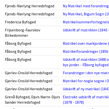
Fjends-Nørlyng Herredsfoged
Ny Matrikel med forandringe
Fjends-Nørlyng Herredsfoged
Ny Matrikel, Bigum Sogn (18
Fredericia Byfoged
Matrikelnummerfortegnelse
Frijsenborg-Faurskov
Udskrift af matriklen (1843 -
Birkedommer
Fåborg Byfoged
Matrikel over markjordene (
Fåborg Byfoged
Matrikelforandringer (1856 
Fåborg Byfoged
Udskrift af matriklen 1688 
bys jorder. - Fåborg byfoged
Gjerlev-Onsild Herredsfoged
Forandringer i den nye matri
Gjerlev-Onsild Herredsfoged
Matrikel for nogle sogne i O
Gjerlev-Onsild Herredsfoged
Udskrift af ny matrikel (1843
Grenå Byfoged, Djurs Nørre-Djurs
Ekstrakt-udskrift af matrikl
Sønder Herredsfoged
(1878 - 1878)