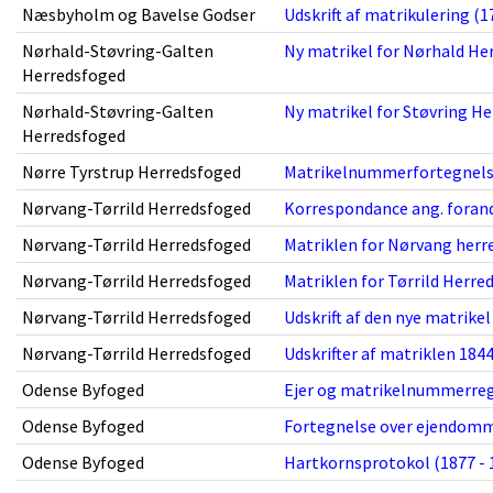
Næsbyholm og Bavelse Godser
Udskrift af matrikulering (1
Nørhald-Støvring-Galten
Ny matrikel for Nørhald Her
Herredsfoged
Nørhald-Støvring-Galten
Ny matrikel for Støvring He
Herredsfoged
Nørre Tyrstrup Herredsfoged
Matrikelnummerfortegnelse
Nørvang-Tørrild Herredsfoged
Korrespondance ang. forandr
Nørvang-Tørrild Herredsfoged
Matriklen for Nørvang herre
Nørvang-Tørrild Herredsfoged
Matriklen for Tørrild Herred
Nørvang-Tørrild Herredsfoged
Udskrift af den nye matrikel
Nørvang-Tørrild Herredsfoged
Udskrifter af matriklen 1844
Odense Byfoged
Ejer og matrikelnummerregi
Odense Byfoged
Fortegnelse over ejendomme
Odense Byfoged
Hartkornsprotokol (1877 - 