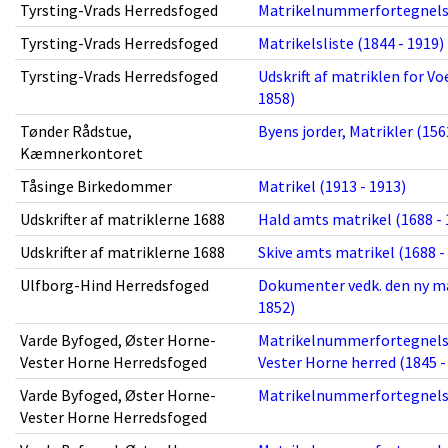
Tyrsting-Vrads Herredsfoged
Matrikelnummerfortegnelser 
Tyrsting-Vrads Herredsfoged
Matrikelsliste (1844 - 1919)
Tyrsting-Vrads Herredsfoged
Udskrift af matriklen for V
1858)
Tønder Rådstue,
Byens jorder, Matrikler (156
Kæmnerkontoret
Tåsinge Birkedommer
Matrikel (1913 - 1913)
Udskrifter af matriklerne 1688
Hald amts matrikel (1688 - 
Udskrifter af matriklerne 1688
Skive amts matrikel (1688 -
Ulfborg-Hind Herredsfoged
Dokumenter vedk. den ny mat
1852)
Varde Byfoged, Øster Horne-
Matrikelnummerfortegnelse 
Vester Horne Herredsfoged
Vester Horne herred (1845 -
Varde Byfoged, Øster Horne-
Matrikelnummerfortegnelse t
Vester Horne Herredsfoged