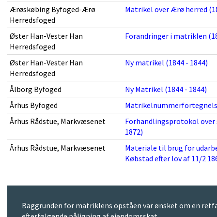
Ærøskøbing Byfoged-Ærø
Matrikel over Ærø herred (1
Herredsfoged
Øster Han-Vester Han
Forandringer i matriklen (1
Herredsfoged
Øster Han-Vester Han
Ny matrikel (1844 - 1844)
Herredsfoged
Ålborg Byfoged
Ny Matrikel (1844 - 1844)
Århus Byfoged
Matrikelnummerfortegnelse t
Århus Rådstue, Markvæsenet
Forhandlingsprotokol over
1872)
Århus Rådstue, Markvæsenet
Materiale til brug for udar
Købstad efter lov af 11/2 18
Baggrunden for matriklens opståen var ønsket om en retfæ
efterfølgende påligning af ejendomsskat.