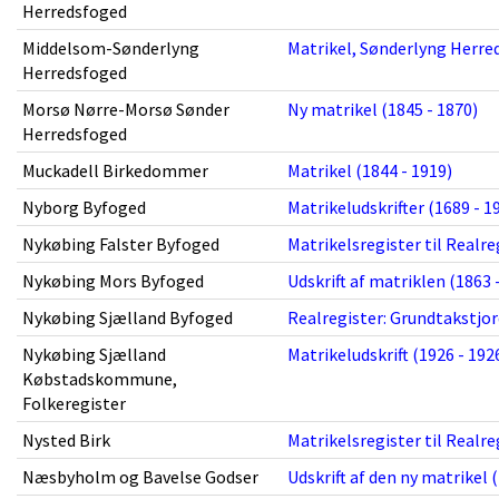
Herredsfoged
Middelsom-Sønderlyng
Matrikel, Sønderlyng Herred
Herredsfoged
Morsø Nørre-Morsø Sønder
Ny matrikel (1845 - 1870)
Herredsfoged
Muckadell Birkedommer
Matrikel (1844 - 1919)
Nyborg Byfoged
Matrikeludskrifter (1689 - 1
Nykøbing Falster Byfoged
Matrikelsregister til Realre
Nykøbing Mors Byfoged
Udskrift af matriklen (1863 
Nykøbing Sjælland Byfoged
Realregister: Grundtakstjor
Nykøbing Sjælland
Matrikeludskrift (1926 - 192
Købstadskommune,
Folkeregister
Nysted Birk
Matrikelsregister til Realre
Næsbyholm og Bavelse Godser
Udskrift af den ny matrikel 