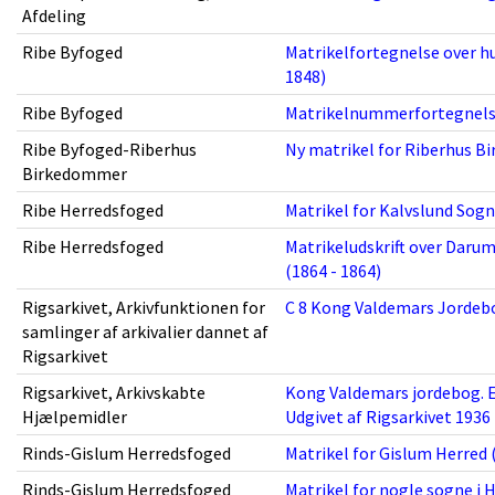
Afdeling
Ribe Byfoged
Matrikelfortegnelse over hu
1848)
Ribe Byfoged
Matrikelnummerfortegnelse t
Ribe Byfoged-Riberhus
Ny matrikel for Riberhus Bir
Birkedommer
Ribe Herredsfoged
Matrikel for Kalvslund Sogn
Ribe Herredsfoged
Matrikeludskrift over Darum
(1864 - 1864)
Rigsarkivet, Arkivfunktionen for
C 8 Kong Valdemars Jordebo
samlinger af arkivalier dannet af
Rigsarkivet
Rigsarkivet, Arkivskabte
Kong Valdemars jordebog. Et
Hjælpemidler
Udgivet af Rigsarkivet 1936 
Rinds-Gislum Herredsfoged
Matrikel for Gislum Herred 
Rinds-Gislum Herredsfoged
Matrikel for nogle sogne i 