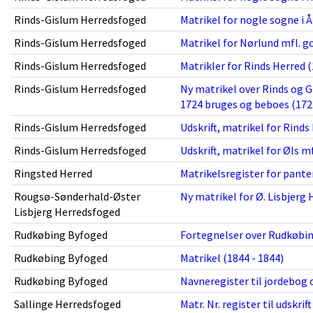
Rinds-Gislum Herredsfoged
Matrikel for nogle sogne i Å
Rinds-Gislum Herredsfoged
Matrikel for Nørlund mfl. go
Rinds-Gislum Herredsfoged
Matrikler for Rinds Herred (
Rinds-Gislum Herredsfoged
Ny matrikel over Rinds og G
1724 bruges og beboes (1724
Rinds-Gislum Herredsfoged
Udskrift, matrikel for Rinds
Rinds-Gislum Herredsfoged
Udskrift, matrikel for Øls m
Ringsted Herred
Matrikelsregister for panter
Rougsø-Sønderhald-Øster
Ny matrikel for Ø. Lisbjerg 
Lisbjerg Herredsfoged
Rudkøbing Byfoged
Fortegnelser over Rudkøbing
Rudkøbing Byfoged
Matrikel (1844 - 1844)
Rudkøbing Byfoged
Navneregister til jordebog 
Sallinge Herredsfoged
Matr. Nr. register til udskri