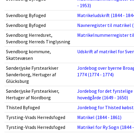
- 1953)
Svendborg Byfoged
Matrikeludskrift (1844 - 184
Svendborg Byfoged
Navneregister til matrikel (
Svendborg Herredsret,
Matrikelnummerregister til 
Svendborg Herreds Tinglysning
Svendborg kommune,
Udskrift af matrikel for Sv
Skattevæsen
Sønderjyske Fyrstearkiver
Jordebog over byerne Broag
Sønderborg, Hertuger af
1774 (1774 - 1774)
Glücksburg
Sønderjyske Fyrstearkiver,
Jordebog for det fyrstelige
Hertuger af Nordborg
hovedgårde (1649 - 1650)
Thisted Byfoged
Jordebog for Thisted købsta
Tyrsting-Vrads Herredsfoged
Matrikel (1844 - 1861)
Tyrsting-Vrads Herredsfoged
Matrikel for Ry Sogn (1844 -