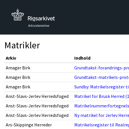
Arkivalieronline
Matrikler
Arkiv
Indhold
Amager Birk
Grundtakst-forandrings-pro
Amager Birk
Grundtakst-matrikels-proto
Amager Birk
Sundby: Matrikelsregister ti
Anst-Slavs-Jerlev Herredsfoged
Matrikel for Brusk Herred (1
Anst-Slavs-Jerlev Herredsfoged
Matrikelnummerfortegnelse t
Anst-Slavs-Jerlev Herredsfoged
Ny matrikel for Jerlev Herre
Ars-Skippinge Herreder
Matrikelsregister til Realre