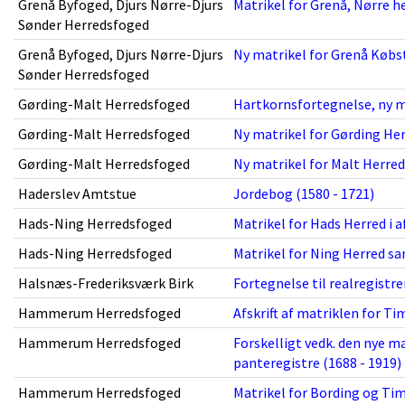
Grenå Byfoged, Djurs Nørre-Djurs
Matrikel for Grenå, Nørre h
Sønder Herredsfoged
Grenå Byfoged, Djurs Nørre-Djurs
Ny matrikel for Grenå Købst
Sønder Herredsfoged
Gørding-Malt Herredsfoged
Hartkornsfortegnelse, ny ma
Gørding-Malt Herredsfoged
Ny matrikel for Gørding Her
Gørding-Malt Herredsfoged
Ny matrikel for Malt Herred
Haderslev Amtstue
Jordebog (1580 - 1721)
Hads-Ning Herredsfoged
Matrikel for Hads Herred i af
Hads-Ning Herredsfoged
Matrikel for Ning Herred sa
Halsnæs-Frederiksværk Birk
Fortegnelse til realregistre
Hammerum Herredsfoged
Afskrift af matriklen for T
Hammerum Herredsfoged
Forskelligt vedk. den nye m
panteregistre (1688 - 1919)
Hammerum Herredsfoged
Matrikel for Bording og Tim