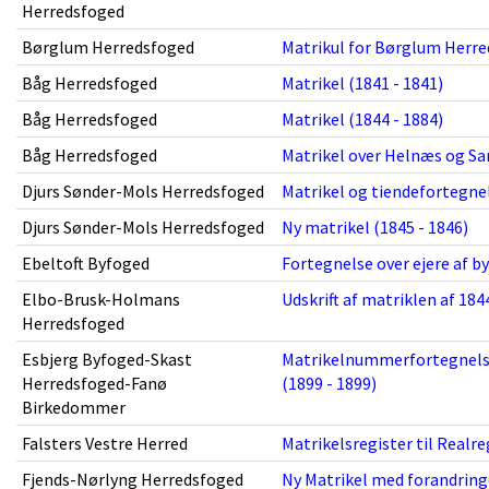
Herredsfoged
Børglum Herredsfoged
Matrikul for Børglum Herred
Båg Herredsfoged
Matrikel (1841 - 1841)
Båg Herredsfoged
Matrikel (1844 - 1884)
Båg Herredsfoged
Matrikel over Helnæs og Sa
Djurs Sønder-Mols Herredsfoged
Matrikel og tiendefortegnel
Djurs Sønder-Mols Herredsfoged
Ny matrikel (1845 - 1846)
Ebeltoft Byfoged
Fortegnelse over ejere af b
Elbo-Brusk-Holmans
Udskrift af matriklen af 184
Herredsfoged
Esbjerg Byfoged-Skast
Matrikelnummerfortegnelse
Herredsfoged-Fanø
(1899 - 1899)
Birkedommer
Falsters Vestre Herred
Matrikelsregister til Realre
Fjends-Nørlyng Herredsfoged
Ny Matrikel med forandringe