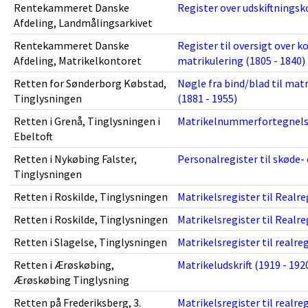
Rentekammeret Danske
Register over udskiftningsko
Afdeling, Landmålingsarkivet
Rentekammeret Danske
Register til oversigt over k
Afdeling, Matrikelkontoret
matrikulering (1805 - 1840)
Retten for Sønderborg Købstad,
Nøgle fra bind/blad til ma
Tinglysningen
(1881 - 1955)
Retten i Grenå, Tinglysningen i
Matrikelnummerfortegnelse
Ebeltoft
Retten i Nykøbing Falster,
Personalregister til skøde-
Tinglysningen
Retten i Roskilde, Tinglysningen
Matrikelsregister til Realre
Retten i Roskilde, Tinglysningen
Matrikelsregister til Realre
Retten i Slagelse, Tinglysningen
Matrikelsregister til realre
Retten i Ærøskøbing,
Matrikeludskrift (1919 - 192
Ærøskøbing Tinglysning
Retten på Frederiksberg, 3.
Matrikelsregister til realre