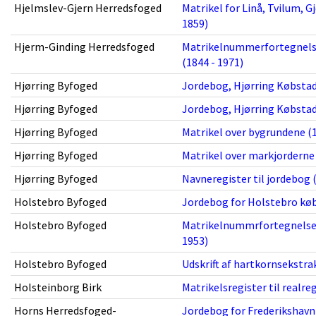
Hjelmslev-Gjern Herredsfoged
Matrikel for Linå, Tvilum, 
1859)
Hjerm-Ginding Herredsfoged
Matrikelnummerfortegnelse 
(1844 - 1971)
Hjørring Byfoged
Jordebog, Hjørring Købstad
Hjørring Byfoged
Jordebog, Hjørring Købstad
Hjørring Byfoged
Matrikel over bygrundene (1
Hjørring Byfoged
Matrikel over markjorderne 
Hjørring Byfoged
Navneregister til jordebog 
Holstebro Byfoged
Jordebog for Holstebro køb
Holstebro Byfoged
Matrikelnummrfortegnelse ti
1953)
Holstebro Byfoged
Udskrift af hartkornsekstrak
Holsteinborg Birk
Matrikelsregister til realreg
Horns Herredsfoged-
Jordebog for Frederikshavn