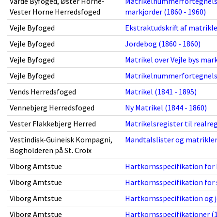
Varde Byfoged, Øster Horne-
Matrikelnummerfortegnelse 
Vester Horne Herredsfoged
markjorder (1860 - 1960)
Vejle Byfoged
Ekstraktudskrift af matrikl
Vejle Byfoged
Jordebog (1860 - 1860)
Vejle Byfoged
Matrikel over Vejle bys mark
Vejle Byfoged
Matrikelnummerfortegnelse t
Vends Herredsfoged
Matrikel (1841 - 1895)
Vennebjerg Herredsfoged
Ny Matrikel (1844 - 1860)
Vester Flakkebjerg Herred
Matrikelsregister til realre
Vestindisk-Guineisk Kompagni,
Mandtalslister og matrikler
Bogholderen på St. Croix
Viborg Amtstue
Hartkornsspecifikation for
Viborg Amtstue
Hartkornsspecifikation for
Viborg Amtstue
Hartkornsspecifikation og j
Viborg Amtstue
Hartkornsspecifikationer (1