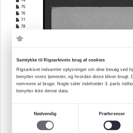
74
75
76
77
78
79
80
81
82
83
Samtykke til Rigsarkivets brug af cookies
84
Rigsarkivet indsamler oplysninger om dine besøg ved hjæ
85
benytter vores tjenester, og hvordan disse bliver brugt.
86
nemmere at bruge. Nogle sider indeholder 3. parts indho
87
benytter ikke denne data.
88
89
90
Samtykkevalg
91
Nødvendig
Præferencer
92
93
94