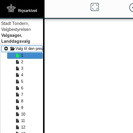
Stadt Tondern,
Valgbestyrelsen
Valgsager,
Landdagsvalg
Valg til den preussiske landdag 1867 - Valg til den preussiske landd
1
2
3
4
5
6
7
8
9
10
11
12