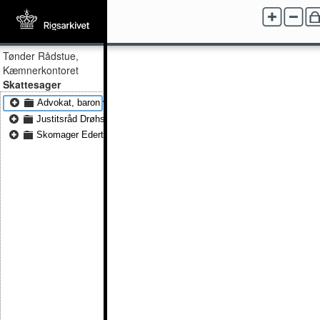
Tønder Rådstue,
Kæmnerkontoret
Skattesager
Advokat, baron von Eggers 1854
Justitsråd Drøhse 1852 - Justitsråd Drøhse 1854
Skomager Edert 1853 - Skomager Edert 1855