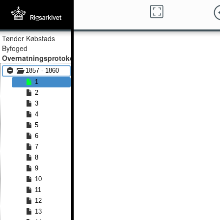
Tønder Købstads
Byfoged
Overnatningsprotokol
1857 - 1860
1
2
3
4
5
6
7
8
9
10
11
12
13