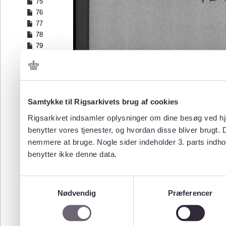
75
76
77
78
79
80
81
82
83
84
Samtykke til Rigsarkivets brug af cookies
85
Rigsarkivet indsamler oplysninger om dine besøg ved hjæ
86
benytter vores tjenester, og hvordan disse bliver brugt.
87
nemmere at bruge. Nogle sider indeholder 3. parts indho
88
benytter ikke denne data.
89
90
91
Samtykkevalg
92
Nødvendig
Præferencer