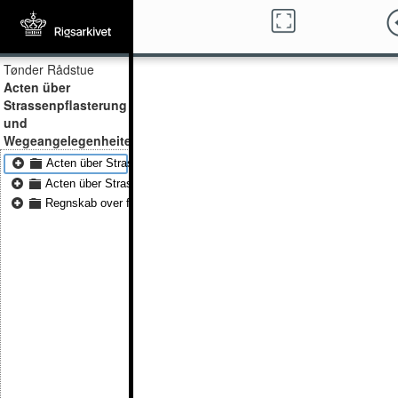
Tønder Rådstue
Acten über
Strassenpflasterung
und
Wegeangelegenheiten
Acten über Strassenbepflasterung und Wegeangelegenheiten 1834 -
Acten über Strassenbepflasterung und Wegeangelegenheiten 1838 -
Regnskab over fru Chrestine Angels testamentariske gave til gadeb