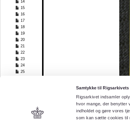
14
15
16
17
18
19
20
21
22
23
24
25
26
27
Samtykke til Rigsarkivets
28
Rigsarkivet indsamler oply
29
30
hvor mange, der benytter v
31
indholdet og gøre vores tj
32
som kan sætte cookies til
33
34