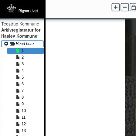
Teestrup Kommune
Arkivregistratur for
Haslev Kommune
Read here
1
2
3
4
5
6
7
8
9
10
11
12
13