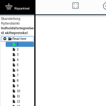
Skanderborg
Rytterdistrikt
Indholdsfortegnelse
til skifteprotokol
Read here
1
2
3
4
5
6
7
8
9
10
11
12