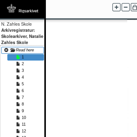
N. Zahles Skole
Arkivregistratur:
Skolearkiver, Natalie
Zahles Skole
Read here
1
2
3
4
5
6
7
8
9
10
11
12