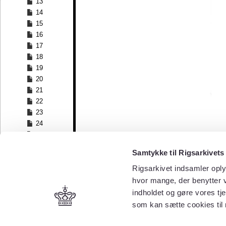
13
14
15
16
17
18
19
20
21
22
23
24
25
26
Samtykke til Rigsarkivets
27
28
Rigsarkivet indsamler oply
29
hvor mange, der benytter v
30
indholdet og gøre vores tj
31
som kan sætte cookies til
32
33