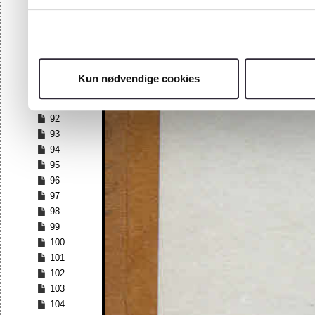
85
86
87
88
89
Kun nødvendige cookies
90
91
92
93
94
95
96
97
98
99
100
101
102
103
104