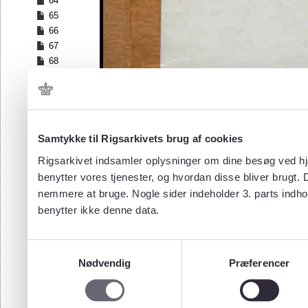
64
65
66
67
68
69
70
71
72
73
Samtykke til Rigsarkivets brug af cookies
74
Rigsarkivet indsamler oplysninger om dine besøg ved hjæ
75
benytter vores tjenester, og hvordan disse bliver brugt.
76
nemmere at bruge. Nogle sider indeholder 3. parts indho
77
benytter ikke denne data.
78
79
80
Samtykkevalg
81
Nødvendig
Præferencer
82
83
84