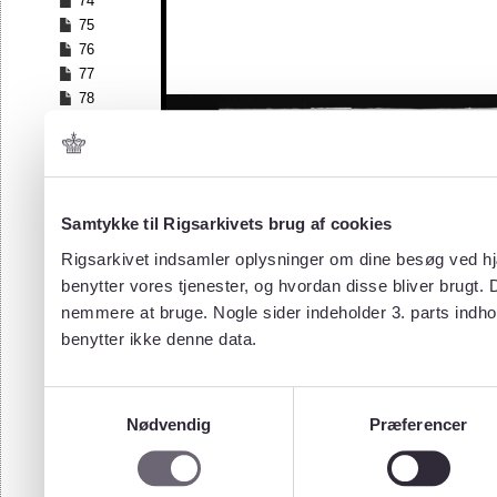
74
75
76
77
78
79
80
81
82
83
Samtykke til Rigsarkivets brug af cookies
84
Rigsarkivet indsamler oplysninger om dine besøg ved hjæ
85
benytter vores tjenester, og hvordan disse bliver brugt.
86
nemmere at bruge. Nogle sider indeholder 3. parts indho
87
benytter ikke denne data.
88
89
90
Samtykkevalg
91
Nødvendig
Præferencer
92
93
94