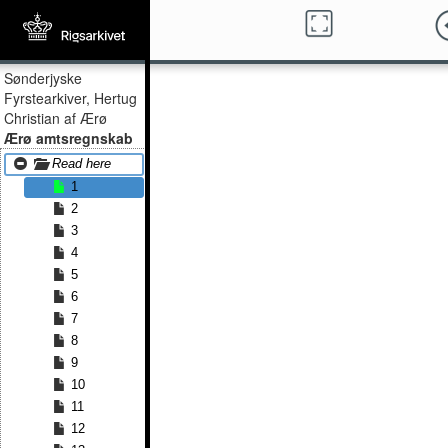
Sønderjyske
Fyrstearkiver, Hertug
Christian af Ærø
Ærø amtsregnskab
Read here
1
2
3
4
5
6
7
8
9
10
11
12