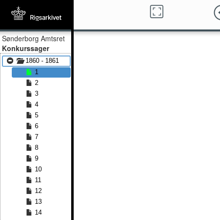
Sønderborg Amtsret
Konkurssager
1860 - 1861
1
2
3
4
5
6
7
8
9
10
11
12
13
14