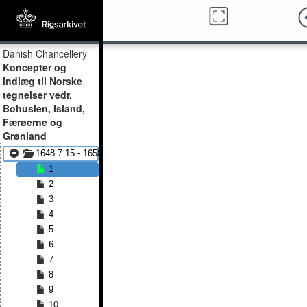
Danish Chancellery
Koncepter og
indlæg til Norske
tegnelser vedr.
Bohuslen, Island,
Færøerne og
Grønland
1648 7 15 - 1658 1 20
1
2
3
4
5
6
7
8
9
10