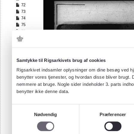
72
73
74
75
76
77
78
79
80
Samtykke til Rigsarkivets brug af cookies
81
Rigsarkivet indsamler oplysninger om dine besøg ved hjæ
82
benytter vores tjenester, og hvordan disse bliver brugt.
83
nemmere at bruge. Nogle sider indeholder 3. parts indho
84
85
benytter ikke denne data.
86
87
Samtykkevalg
88
Nødvendig
Præferencer
89
90
91