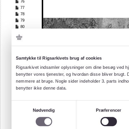
76
77
78
79
80
81
82
83
84
Samtykke til Rigsarkivets brug af cookies
85
86
Rigsarkivet indsamler oplysninger om dine besøg ved hjæ
87
benytter vores tjenester, og hvordan disse bliver brugt.
88
nemmere at bruge. Nogle sider indeholder 3. parts indho
89
benytter ikke denne data.
90
91
92
Samtykkevalg
93
Nødvendig
Præferencer
94
95
96