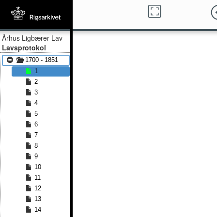
Århus Ligbærer Lav
Lavsprotokol
1700 - 1851
1
2
3
4
5
6
7
8
9
10
11
12
13
14