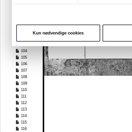
97
98
99
100
101
Kun nødvendige cookies
102
103
104
105
106
107
108
109
110
111
112
113
114
115
116