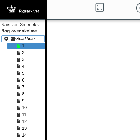
Næstved Smedelav
Bog over skelme
Read here
1
2
3
4
5
6
7
8
9
10
11
12
13
14