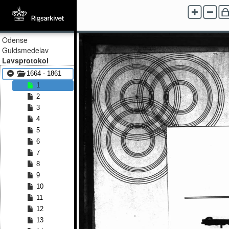
Odense
Guldsmedelav
Lavsprotokol
1664 - 1861
1
2
3
4
5
6
7
8
9
10
11
12
13