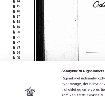
14
15
16
17
18
19
20
21
22
23
24
25
26
27
Samtykke til Rigsarkivets
28
Rigsarkivet indsamler oply
29
30
hvor mange, der benytter v
31
indholdet og gøre vores tj
32
som kan sætte cookies til
33
34