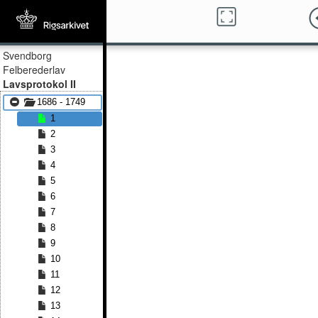
Svendborg
Felberederlav
Lavsprotokol II
1686 - 1749
1
2
3
4
5
6
7
8
9
10
11
12
13