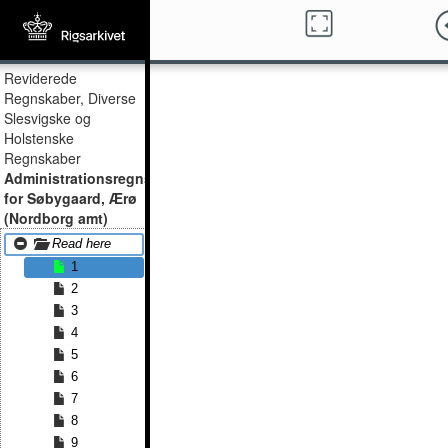
Reviderede
Regnskaber, Diverse
Slesvigske og
Holstenske
Regnskaber
Administrationsregnskab
for Søbygaard, Ærø
(Nordborg amt)
Read here
1
2
3
4
5
6
7
8
9