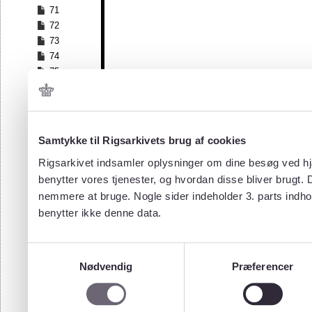
71
72
73
74
75
76
77
78
79
Samtykke til Rigsarkivets brug af cookies
80
Rigsarkivet indsamler oplysninger om dine besøg ved hjæ
81
benytter vores tjenester, og hvordan disse bliver brugt.
82
83
nemmere at bruge. Nogle sider indeholder 3. parts indho
84
benytter ikke denne data.
85
86
Samtykkevalg
87
Nødvendig
Præferencer
88
89
90