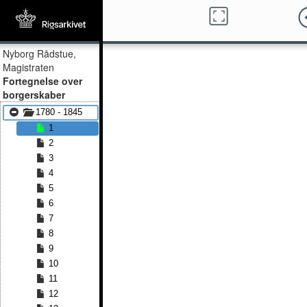
Nyborg Rådstue,
Magistraten
Fortegnelse over
borgerskaber
1780 - 1845
1
2
3
4
5
6
7
8
9
10
11
12