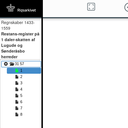
Regnskaber 1433-
1559
Restans-register på
1 daler-skatten af
Lugude og
Sønderåsbo
herreder
31 57
1
2
3
4
5
6
7
8