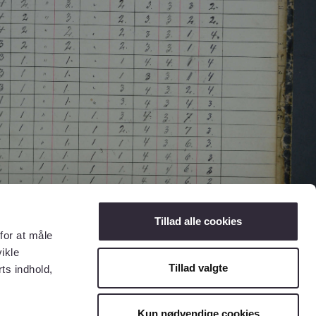
Tillad alle cookies
for at måle
ikle
Tillad valgte
ts indhold,
Kun nødvendige cookies