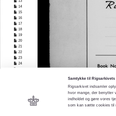
13
14
15
16
17
18
19
20
21
22
23
24
25
26
Samtykke til Rigsarkivets
27
28
Rigsarkivet indsamler oply
29
hvor mange, der benytter v
30
indholdet og gøre vores tj
31
som kan sætte cookies til
32
33