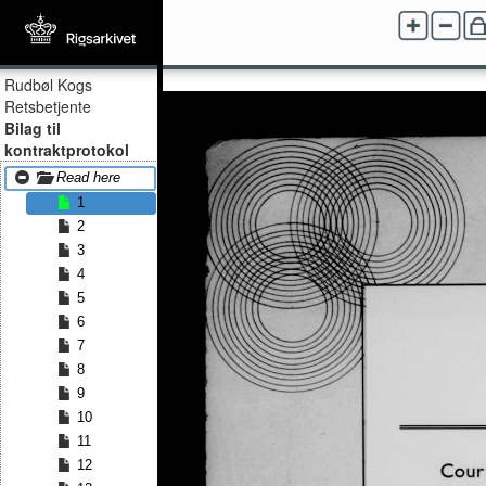
Rudbøl Kogs
Retsbetjente
Bilag til
kontraktprotokol
Read here
1
2
3
4
5
6
7
8
9
10
11
12