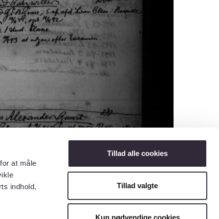
Tillad alle cookies
for at måle
ikle
Tillad valgte
ts indhold,
Kun nødvendige cookies