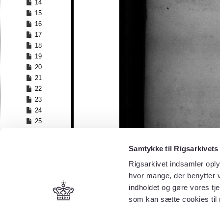
14
15
16
17
18
19
20
21
22
23
24
25
26
27
Samtykke til Rigsarkivets
28
Rigsarkivet indsamler oply
29
30
hvor mange, der benytter v
31
indholdet og gøre vores tj
32
som kan sætte cookies til
33
34