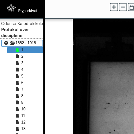
Odense Katedralskole
Protokol over
disciplene
1882 - 1918
1
2
3
4
5
6
7
8
9
10
11
12
13