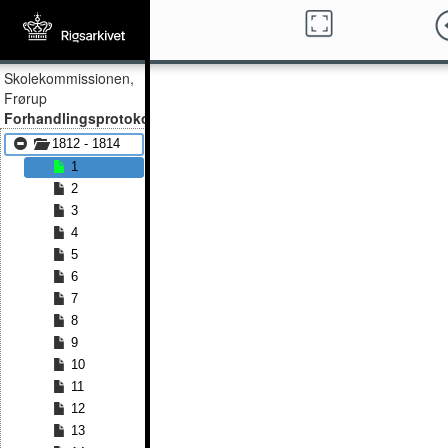
Skolekommissionen,
Frørup
Forhandlingsprotokol
1812 - 1814
1
2
3
4
5
6
7
8
9
10
11
12
13