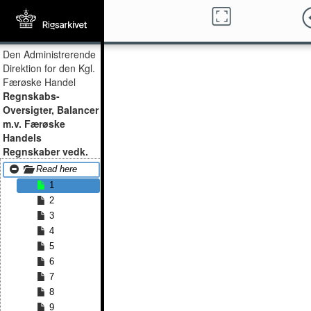
Den Administrerende
Direktion for den Kgl.
Færøske Handel
Regnskabs-
Oversigter, Balancer
m.v. Færøske
Handels
Regnskaber vedk.
Read here
1
2
3
4
5
6
7
8
9