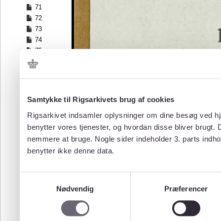
71
72
73
74
75
76
77
78
79
Samtykke til Rigsarkivets brug af cookies
80
Rigsarkivet indsamler oplysninger om dine besøg ved hjæ
81
benytter vores tjenester, og hvordan disse bliver brugt.
82
83
nemmere at bruge. Nogle sider indeholder 3. parts indho
84
benytter ikke denne data.
85
86
Samtykkevalg
87
Nødvendig
Præferencer
88
89
90