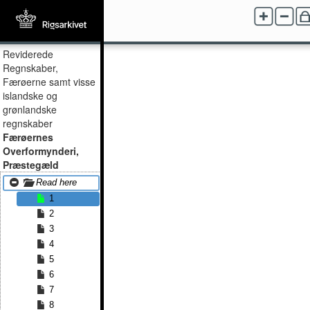
Reviderede
Regnskaber,
Færøerne samt visse
islandske og
grønlandske
regnskaber
Færøernes
Overformynderi,
Præstegæld
Read here
1
2
3
4
5
6
7
8