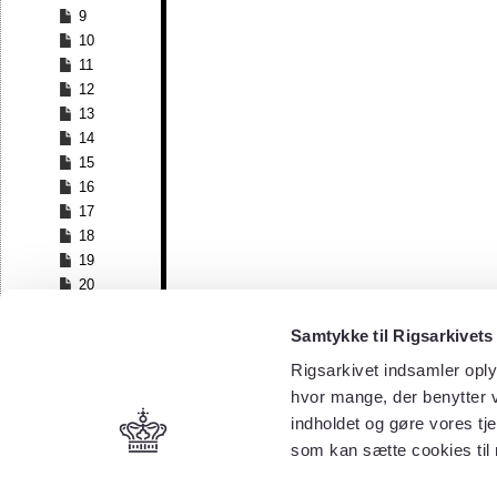
9
10
11
12
13
14
15
16
17
18
19
20
21
22
Samtykke til Rigsarkivets
23
Rigsarkivet indsamler oply
24
hvor mange, der benytter v
25
indholdet og gøre vores tj
26
som kan sætte cookies til
27
28