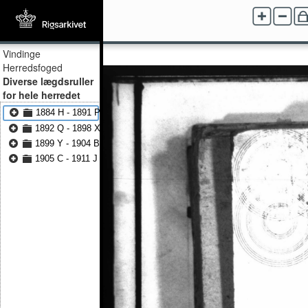
Vindinge
Herredsfoged
Diverse lægdsruller
for hele herredet
1884 H - 1891 P
1892 Q - 1898 X
1899 Y - 1904 B
1905 C - 1911 J