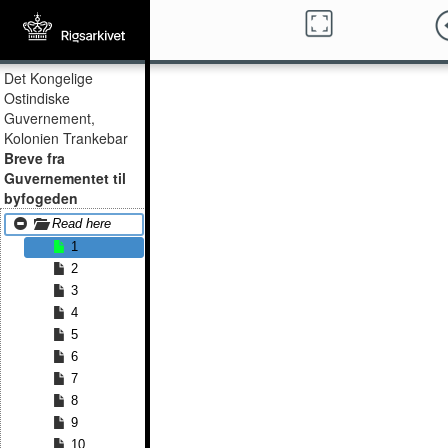
Det Kongelige
Ostindiske
Guvernement,
Kolonien Trankebar
Breve fra
Guvernementet til
byfogeden
Read here
1
2
3
4
5
6
7
8
9
10