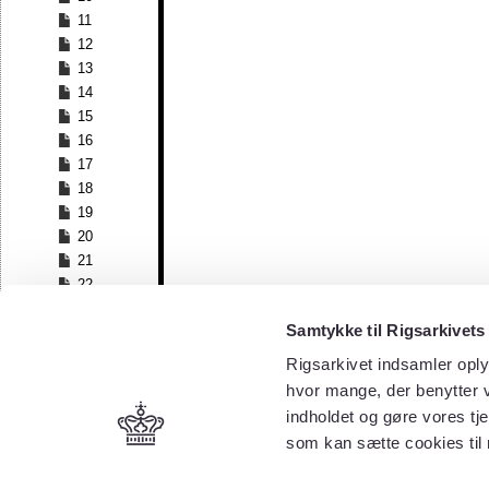
11
12
13
14
15
16
17
18
19
20
21
22
23
Samtykke til Rigsarkivets
24
25
Rigsarkivet indsamler oply
26
hvor mange, der benytter v
27
indholdet og gøre vores tj
28
som kan sætte cookies til
29
30