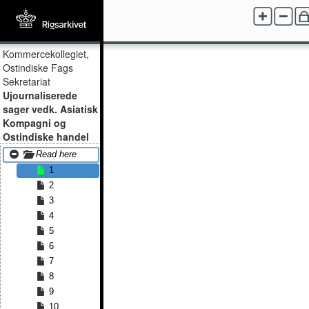
Kommercekollegiet,
Ostindiske Fags
Sekretariat
Ujournaliserede
sager vedk. Asiatisk
Kompagni og
Ostindiske handel
Read here
1
2
3
4
5
6
7
8
9
10