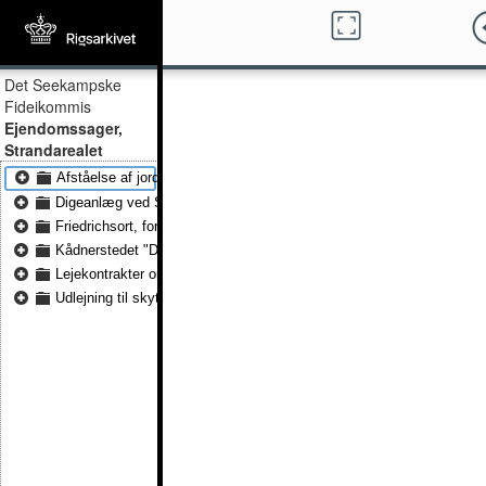
Det Seekampske
Fideikommis
Ejendomssager,
Strandarealet
Afståelse af jorder til militærskydebane 1876 - Afståelse af jorder t
Digeanlæg ved Schilksee-Strand 1876 - Digeanlæg ved Schilksee-S
Friedrichsort, fortifikation 1852 - Friedrichsort, fortifikation 1865
Kådnerstedet "Donauschloss" 1829 - Kådnerstedet "Donauschloss"
Lejekontrakter om "Fischerkathe" 1831 - Lejekontrakter om "Fischer
Udlejning til skytteforeningen i Friedrichsort 1902 - Udlejning til skyt